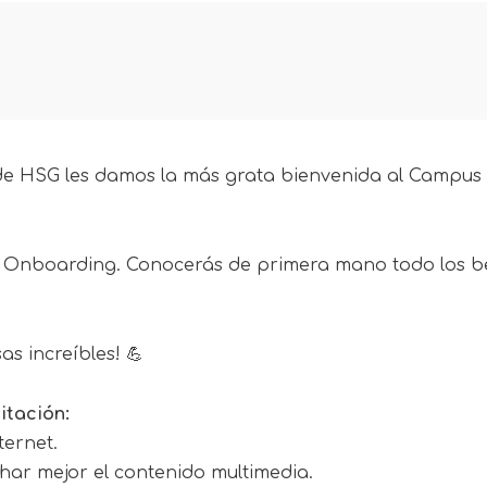
de HSG les damos la más grata bienvenida al Campus V
ro Onboarding. Conocerás de primera mano todo los be
s increíbles! 💪
itación:
ternet.
ar mejor el contenido multimedia.