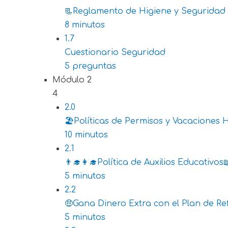
📃Reglamento de Higiene y Seguridad I
8 minutos
1.7
Cuestionario Seguridad
5 preguntas
Módulo 2
4
2.0
🏖️Políticas de Permisos y Vacaciones 
10 minutos
2.1
👨‍🎓👩‍🎓Política de Auxilios Educativos
5 minutos
2.2
🤑Gana Dinero Extra con el Plan de Re
5 minutos