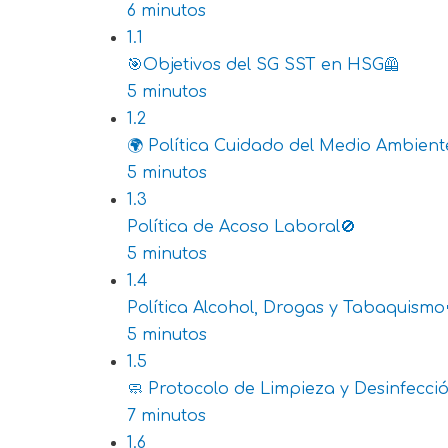
6 minutos
1.1
🎯Objetivos del SG SST en HSG🦺
5 minutos
1.2
🌍 Política Cuidado del Medio Ambient
5 minutos
1.3
Política de Acoso Laboral🚫
5 minutos
1.4
Política Alcohol, Drogas y Tabaquismo
5 minutos
1.5
🧼 Protocolo de Limpieza y Desinfecci
7 minutos
1.6