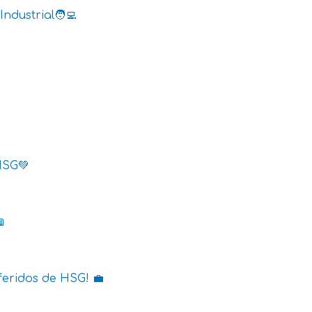
ndustrial🧑‍💻
HSG💚

feridos de HSG! 💼