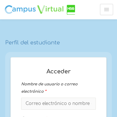
Ir
al
contenido
Perfil del estudiante
Acceder
Nombre de usuario o correo
electrónico
*