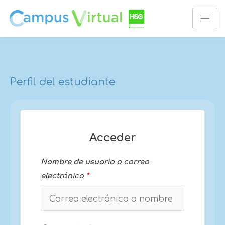
Ir
al
contenido
Perfil del estudiante
Acceder
Nombre de usuario o correo
electrónico
*