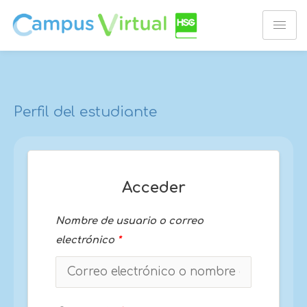
Ir
al
contenido
Perfil del estudiante
Acceder
Nombre de usuario o correo
electrónico
*