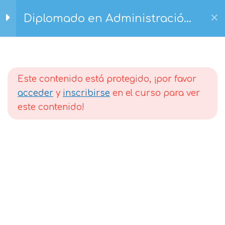
3 minutos
Ir
Diplomado en Administración
al
Entrega de Bienes
de la Propiedad Horizontal:
contenido
Comunes Esenciales
Módulo 1
6 minutos
Inicio
Capacitaciones
Diplomado
Este contenido está protegido, ¡por favor
Entrega de Bienes
acceder
y
inscribirse
en el curso para ver
Comunes No Esenciales
este contenido!
2 minutos
Garantías
3 minutos
Seguros
3 minutos
Aprende jugando 3